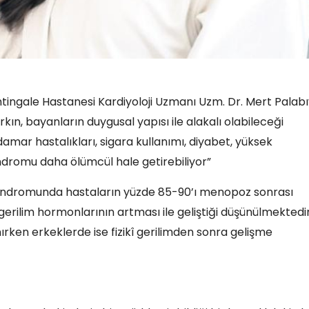
tingale Hastanesi Kardiyoloji Uzmanı Uzm. Dr. Mert Palabı
ın, bayanların duygusal yapısı ile alakalı olabileceği
amar hastalıkları, sigara kullanımı, diyabet, yüksek
endromu daha ölümcül hale getirebiliyor”
lp sendromunda hastaların yüzde 85-90’ı menopoz sonrası
erilim hormonlarının artması ile geliştiği düşünülmektedir
rken erkeklerde ise fizikî gerilimden sonra gelişme