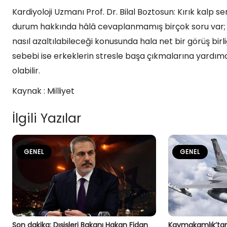
Kardiyoloji Uzmanı Prof. Dr. Bilal Boztosun: Kırık kalp 
durum hakkında hâlâ cevaplanmamış birçok soru var; h
nasıl azaltılabileceği konusunda hala net bir görüş bi
sebebi ise erkeklerin stresle başa çıkmalarına yardımc
olabilir.
Kaynak : Milliyet
İlgili Yazılar
GENEL
GENEL
Son dakika: Dışişleri Bakanı Hakan Fidan
Kaymakamlık’tan