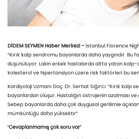
DİDEM SEYMEN Haber Merkezi –
İstanbul Florence Nigh
“Kırık kalp sendromu bayanlarda daha yaygındır. Bu fark
düşünülüyor. Lakin erkek hastalarda altta yatan kalp-d
kolesterol ve hipertansiyon üzere risk faktörleri bu s
Kardiyoloji Uzmanı Doç. Dr. Serhat Sığırcı: “Kırık ka
bayanlardan oluşur. Hastalığın östrojenin azalması ve g
Sebep bayanlarda daha çok duygusal gerilimle açıklanı
mümkünlüğü daha yüksektir”
‘Cevaplanmamış çok soru var’