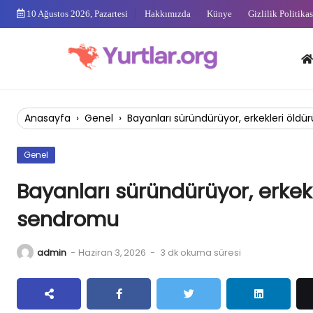
Skip
10 Ağustos 2026, Pazartesi
Hakkımızda
Künye
Gizlilik Politikas
to
content
Anas
Anasayfa
›
Genel
›
Bayanları süründürüyor, erkekleri öldür
Genel
Bayanları süründürüyor, erkekl
sendromu
admin
-
Haziran 3, 2026
-
3 dk okuma süresi