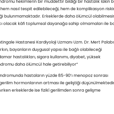
endromu hekimlerin bir müddettir bildiği bir hastalık lakin 
em nasıl tespit edilebileceği, hem de komplikasyon riski
rliği bulunmamaktadır. Erkeklerde daha ölümcül olabilmesi
cı olacak kâfi toplumsal dayanağa sahip olmamaları ile ba
tingale Hastanesi Kardiyoloji Uzmanı Uzm. Dr. Mert Palabı
ın, bayanların duygusal yapısı ile bağlı olabileceği
amar hastalıkları, sigara kullanımı, diyabet, yüksek
endromu daha ölümcül hale getirebiliyor”
lp sendromunda hastaların yüzde 85-90’ı menopoz sonrası
erilim hormonlarının artması ile geliştiği düşünülmektedir
rken erkeklerde ise fizikî gerilimden sonra gelişme