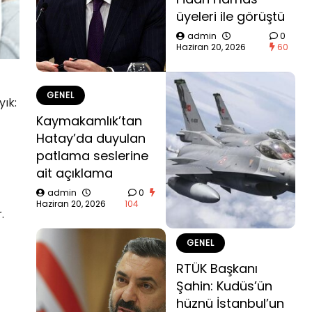
üyeleri ile görüştü
admin
0
Haziran 20, 2026
60
GENEL
yık:
Kaymakamlık’tan
Hatay’da duyulan
patlama seslerine
ait açıklama
admin
0
Haziran 20, 2026
104
.
GENEL
RTÜK Başkanı
Şahin: Kudüs’ün
hüznü İstanbul’un