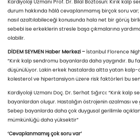
Kardiyoloji Uzmanı Prof. Dr. Bilal Boztosun: Kırık kalp s
durum hakkında hâlâ cevaplanmamış birçok soru var; h
nasıl azaltılabileceği konusunda hala net bir görüş bi
sebebi ise erkeklerin stresle başa çıkmalarına yardım
olabilir.
DİDEM SEYMEN Haber Merkezi –
İstanbul Florence Nigh
“Kırık kalp sendromu bayanlarda daha yaygındır. Bu fark
düşünülüyor. Lakin erkek hastalarda altta yatan kalp-d
kolesterol ve hipertansiyon üzere risk faktörleri bu s
Kardiyoloji Uzmanı Doç. Dr. Serhat Sığırcı: “Kırık ka
bayanlardan oluşur. Hastalığın östrojenin azalması ve g
Sebep bayanlarda daha çok duygusal gerilimle açıklanı
mümkünlüğü daha yüksektir”
‘Cevaplanmamış çok soru var’