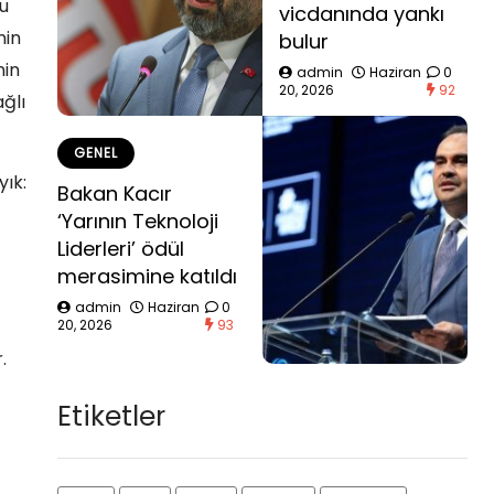
bu
vicdanında yankı
nin
bulur
nin
admin
Haziran
0
20, 2026
92
ğlı
GENEL
yık:
Bakan Kacır
‘Yarının Teknoloji
Liderleri’ ödül
merasimine katıldı
admin
Haziran
0
20, 2026
93
.
Etiketler