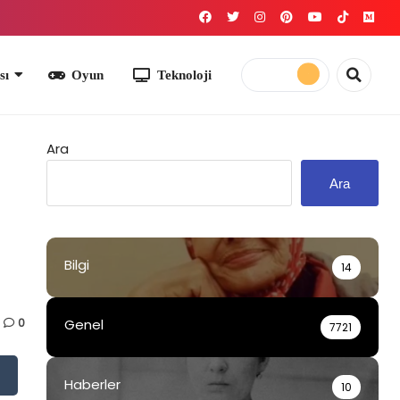
yun
Teknoloji
Ara
Ara
Bilgi
14
0
Genel
7721
Haberler
10