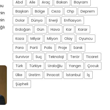
Abd
Aile
Araç
Bakan
Bayram
bu
Başkan
Bölge
Ceza
Chp
Deprem
nin
nin
Dolar
Dünya
Enerji
Enflasyon
ğlı
Erdoğan
Gün
Hava
Kar
Karar
Kaza
Milyar
Milyon
Olay
Oyuncu
Para
Parti
Polis
Proje
Sanık
Survivor
Suç
Teknoloji
Terör
Ticaret
Türk
Türkiye
Uraloğlu
Yangın
Çocuk
Ülke
Üretim
İhracat
İstanbul
İş
Şüpheli