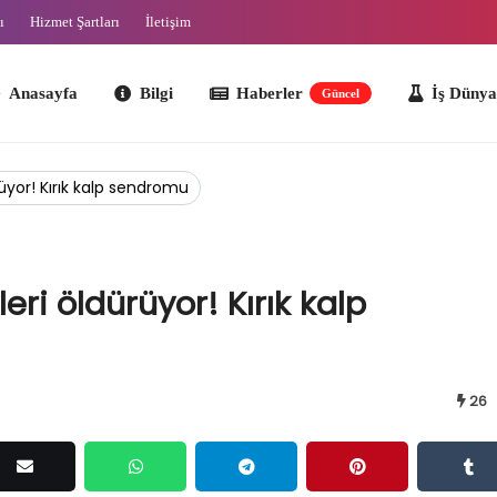
ı
Hizmet Şartları
İletişim
ayfa
Bilgi
Haberler
İş Dünyası
O
Güncel
üyor! Kırık kalp sendromu
eri öldürüyor! Kırık kalp
26