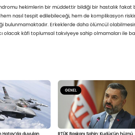
sendromu hekimlerin bir müddettir bildiği bir hastalık fakat 
em nasıl tespit edilebileceği, hem de komplikasyon riski
rliği bulunmamaktadır. Erkeklerde daha ölümcül olabilmesi
ı olacak kâfi toplumsal takviyeye sahip olmamaları ile ba
GENEL
 Hatay’da duyulan
RTÜK Başkanı Şahin: Kudüs’ün hüznü