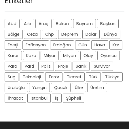
Etiketler
Abd
Aile
Araç
Bakan
Bayram
Başkan
Bölge
Ceza
Chp
Deprem
Dolar
Dünya
Enerji
Enflasyon
Erdoğan
Gün
Hava
Kar
Karar
Kaza
Milyar
Milyon
Olay
Oyuncu
Para
Parti
Polis
Proje
Sanık
Survivor
Suç
Teknoloji
Terör
Ticaret
Türk
Türkiye
Uraloğlu
Yangın
Çocuk
Ülke
Üretim
İhracat
İstanbul
İş
Şüpheli