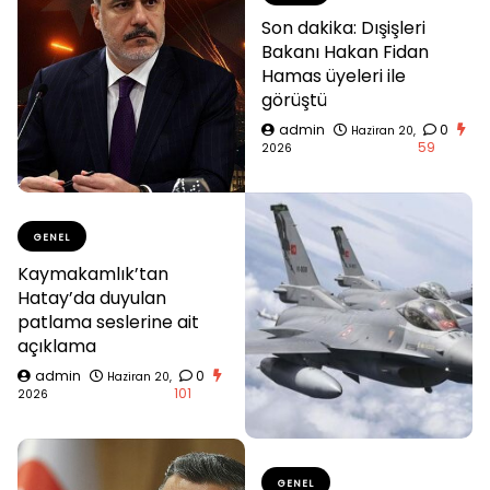
Son dakika: Dışişleri
Bakanı Hakan Fidan
Hamas üyeleri ile
görüştü
admin
0
Haziran 20,
59
2026
GENEL
Kaymakamlık’tan
Hatay’da duyulan
patlama seslerine ait
açıklama
admin
0
Haziran 20,
101
2026
GENEL