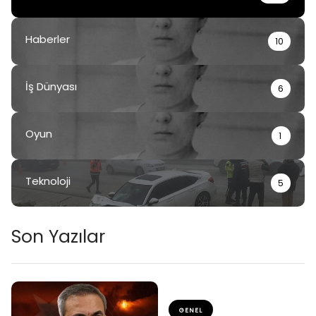
Haberler
10
İş Dünyası
6
Oyun
1
Teknoloji
5
Son Yazılar
GENEL