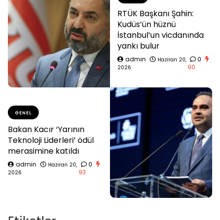
RTÜK Başkanı Şahin:
Kudüs’ün hüznü
İstanbul’un vicdanında
yankı bulur
admin
0
Haziran 20,
90
2026
GENEL
Bakan Kacır ‘Yarının
Teknoloji Liderleri’ ödül
merasimine katıldı
admin
0
Haziran 20,
93
2026