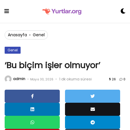
Skip
to
content
Anasayfa
›
Genel
Genel
‘Bu biçim işler olmuyor’
admin
-
-
1 dk okuma süresi
Mayıs 30, 2026
26
0