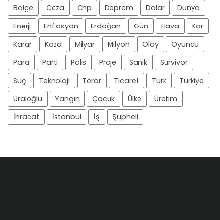
Bölge
Ceza
Chp
Deprem
Dolar
Dünya
Enerji
Enflasyon
Erdoğan
Gün
Hava
Kar
Karar
Kaza
Milyar
Milyon
Olay
Oyuncu
Para
Parti
Polis
Proje
Sanık
Survivor
Suç
Teknoloji
Terör
Ticaret
Türk
Türkiye
Uraloğlu
Yangın
Çocuk
Ülke
Üretim
İhracat
İstanbul
İş
Şüpheli