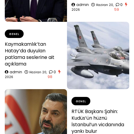
admin
0
Haziran 20,
59
2026
GENEL
Kaymakamlık’tan
Hatay’da duyulan
patlama seslerine ait
açıklama
admin
0
Haziran 20,
98
2026
GENEL
RTÜK Başkanı Şahin:
Kudüs’ün hüznü
İstanbul’un vicdanında
yankı bulur