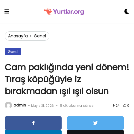
Skip
to
content
Anasayfa
›
Genel
Genel
Cam paklığında yeni dönem!
Tıraş köpüğüyle iz
bırakmadan ışıl ışıl olsun
admin
-
-
6 dk okuma süresi
Mayıs 31, 2026
24
0