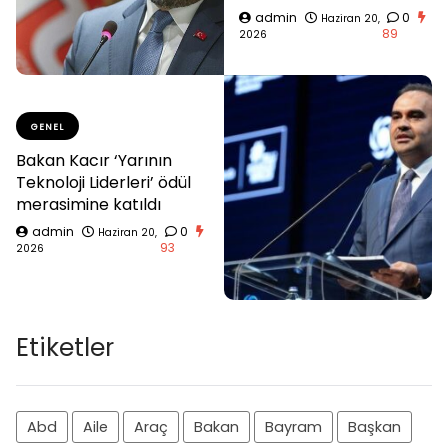
admin
0
Haziran 20,
89
2026
GENEL
Bakan Kacır ‘Yarının
Teknoloji Liderleri’ ödül
merasimine katıldı
admin
0
Haziran 20,
93
2026
Etiketler
Abd
Aile
Araç
Bakan
Bayram
Başkan