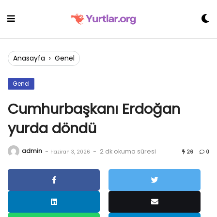
Skip
to
content
Anasayfa
›
Genel
Genel
Cumhurbaşkanı Erdoğan
yurda döndü
admin
-
-
2 dk okuma süresi
Haziran 3, 2026
26
0