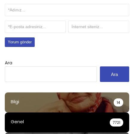
Ara
Ara
Bilgi
14
Genel
7721