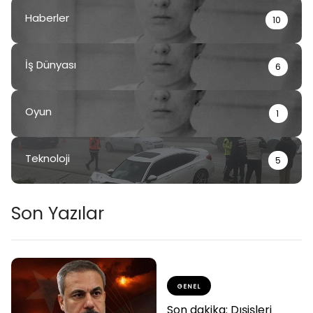
Haberler
10
İş Dünyası
6
Oyun
1
Teknoloji
5
Son Yazılar
GENEL
Son dakika: Dışişleri