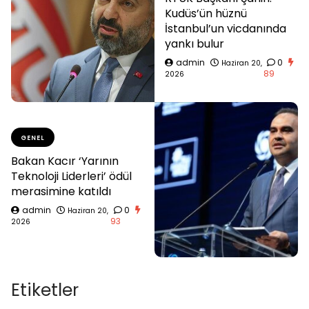
Kudüs’ün hüznü
İstanbul’un vicdanında
yankı bulur
admin
0
Haziran 20,
89
2026
GENEL
Bakan Kacır ‘Yarının
Teknoloji Liderleri’ ödül
merasimine katıldı
admin
0
Haziran 20,
93
2026
Etiketler