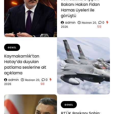
Bakanı Hakan Fidan
Hamas üyeleri ile
görüştü
admin
0
Haziran 20,
59
2026
GENEL
Kaymakamlık’tan
Hatay’da duyulan
patlama seslerine ait
açıklama
admin
0
Haziran 20,
98
2026
GENEL
RTÜK Başkanı Şahin: