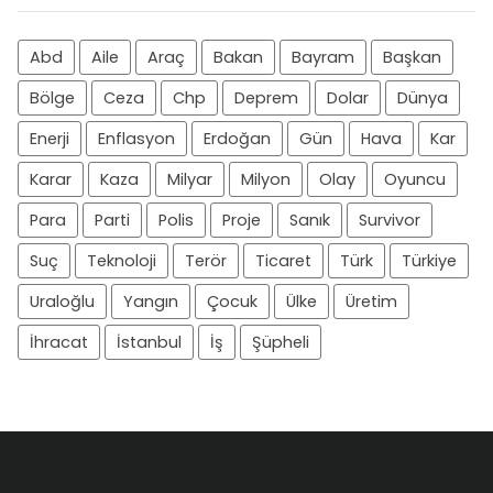
Abd
Aile
Araç
Bakan
Bayram
Başkan
Bölge
Ceza
Chp
Deprem
Dolar
Dünya
Enerji
Enflasyon
Erdoğan
Gün
Hava
Kar
Karar
Kaza
Milyar
Milyon
Olay
Oyuncu
Para
Parti
Polis
Proje
Sanık
Survivor
Suç
Teknoloji
Terör
Ticaret
Türk
Türkiye
Uraloğlu
Yangın
Çocuk
Ülke
Üretim
İhracat
İstanbul
İş
Şüpheli