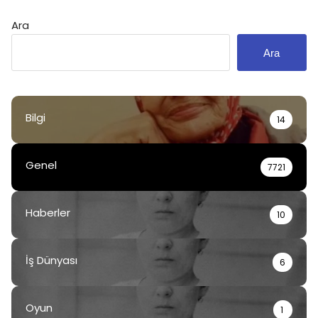
Ara
Ara
Bilgi
14
Genel
7721
Haberler
10
İş Dünyası
6
Oyun
1