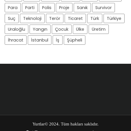
Para
Parti
Polis
Proje
Sanık
Survivor
Suç
Teknoloji
Terör
Ticaret
Türk
Türkiye
Uraloğlu
Yangın
Çocuk
Ülke
Üretim
İhracat
İstanbul
İş
Şüpheli
Yurtlar
© 2024. Tüm hakları saklıdır.