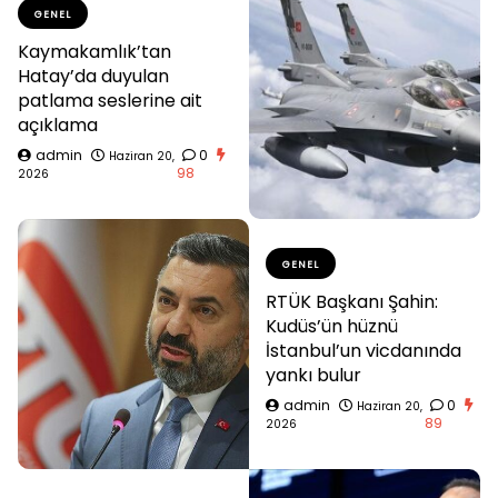
GENEL
Kaymakamlık’tan
Hatay’da duyulan
patlama seslerine ait
açıklama
admin
0
Haziran 20,
98
2026
GENEL
RTÜK Başkanı Şahin:
Kudüs’ün hüznü
İstanbul’un vicdanında
yankı bulur
admin
0
Haziran 20,
89
2026