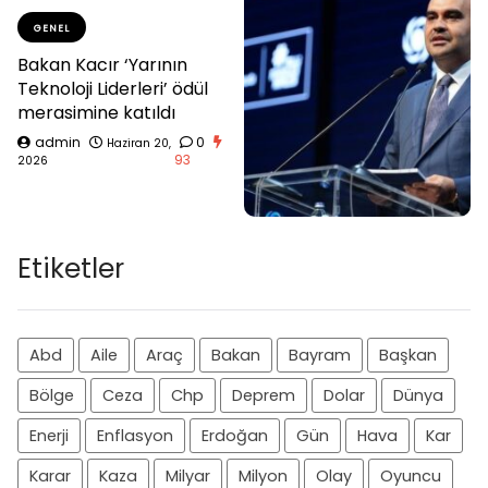
GENEL
Bakan Kacır ‘Yarının
Teknoloji Liderleri’ ödül
merasimine katıldı
admin
0
Haziran 20,
93
2026
Etiketler
Abd
Aile
Araç
Bakan
Bayram
Başkan
Bölge
Ceza
Chp
Deprem
Dolar
Dünya
Enerji
Enflasyon
Erdoğan
Gün
Hava
Kar
Karar
Kaza
Milyar
Milyon
Olay
Oyuncu