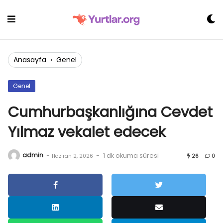
Skip
to
content
Anasayfa
›
Genel
Genel
Cumhurbaşkanlığına Cevdet
Yılmaz vekalet edecek
admin
-
-
1 dk okuma süresi
Haziran 2, 2026
26
0