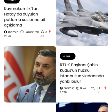
GENEL
Kaymakamlık’tan
Hatay’da duyulan
patlama seslerine ait
açıklama
admin
0
Haziran 20,
98
2026
GENEL
RTÜK Başkanı Şahin:
Kudüs’ün hüznü
İstanbul’un vicdanında
yankı bulur
admin
0
Haziran 20,
89
2026