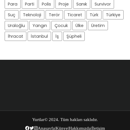
Para
Parti
Polis
Proje
Sanık
Survivor
Suç
Teknoloji
Terör
Ticaret
Türk
Türkiye
Uraloğlu
Yangın
Çocuk
Ülke
Üretim
İhracat
İstanbul
İş
Şüpheli
Yurtlar
© 2024. Tüm hakları saklıdır.
Anasayfa
|
Künye
|
Hakkımızda
|
İletişim