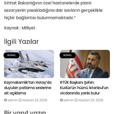
Sıhhat Bakanlığının özel hastanelerde planlı
sezaryenin yasakladığına dair savların gerçeklikle
hiçbir bağlantısı bulunmamaktadır.”
Kaynak : Milliyet
İlgili Yazılar
GENEL
GENEL
Kaymakamlık’tan Hatay’da
RTÜK Başkanı Şahin:
duyulan patlama seslerine
Kudüs’ün hüznü İstanbul’un
ait açıklama
vicdanında yankı bulur
admin
Haziran 20, 2026
admin
Haziran 20, 2026
Bir yanıt yazın