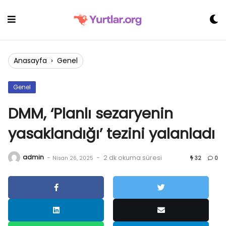
Skip
to
content
Anasayfa
›
Genel
Genel
DMM, ‘Planlı sezaryenin
yasaklandığı’ tezini yalanladı
admin
-
-
2 dk okuma süresi
Nisan 26, 2025
32
0