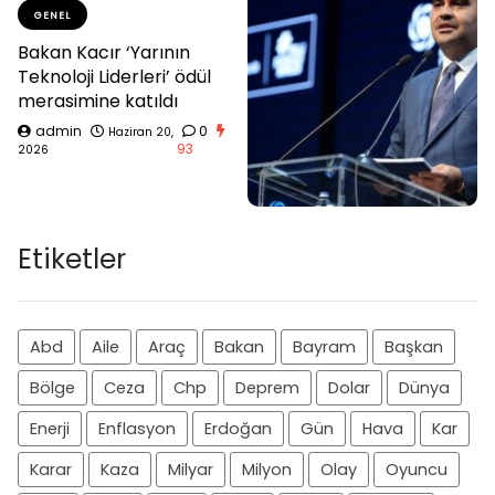
GENEL
Bakan Kacır ‘Yarının
Teknoloji Liderleri’ ödül
merasimine katıldı
admin
0
Haziran 20,
93
2026
Etiketler
Abd
Aile
Araç
Bakan
Bayram
Başkan
Bölge
Ceza
Chp
Deprem
Dolar
Dünya
Enerji
Enflasyon
Erdoğan
Gün
Hava
Kar
Karar
Kaza
Milyar
Milyon
Olay
Oyuncu