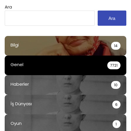
Ara
Ara
Bilgi
14
Genel
7721
Haberler
10
İş Dünyası
6
Oyun
1