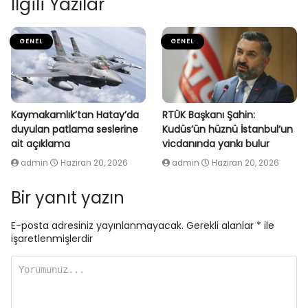
İlgili Yazılar
GENEL
GENEL
Kaymakamlık’tan Hatay’da
RTÜK Başkanı Şahin:
duyulan patlama seslerine
Kudüs’ün hüznü İstanbul’un
ait açıklama
vicdanında yankı bulur
admin
Haziran 20, 2026
admin
Haziran 20, 2026
Bir yanıt yazın
E-posta adresiniz yayınlanmayacak.
Gerekli alanlar
*
ile
işaretlenmişlerdir