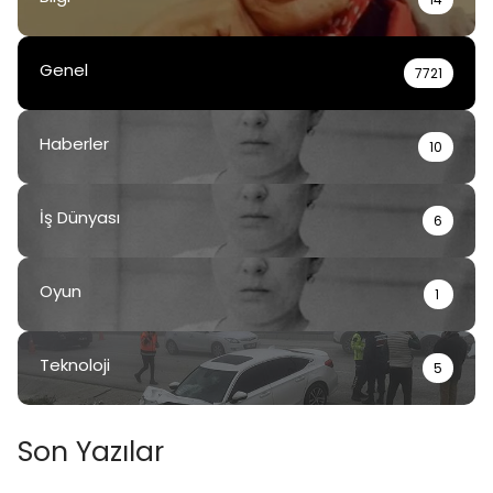
Genel
7721
Haberler
10
İş Dünyası
6
Oyun
1
Teknoloji
5
Son Yazılar