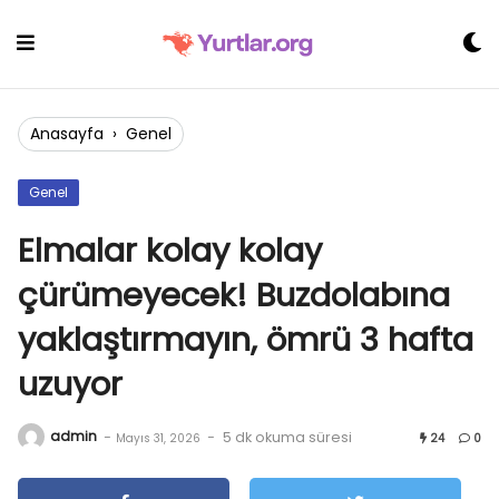
Skip
to
content
Anasayfa
›
Genel
Genel
Elmalar kolay kolay
çürümeyecek! Buzdolabına
yaklaştırmayın, ömrü 3 hafta
uzuyor
admin
-
-
5 dk okuma süresi
Mayıs 31, 2026
24
0