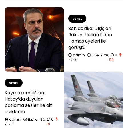
GENEL
Son dakika: Dışişleri
Bakanı Hakan Fidan
Hamas üyeleri ile
görüştü
admin
0
Haziran 20,
59
2026
GENEL
Kaymakamlık’tan
Hatay’da duyulan
patlama seslerine ait
açıklama
admin
0
Haziran 20,
101
2026