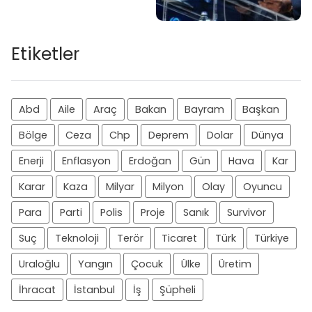
Etiketler
Abd
Aile
Araç
Bakan
Bayram
Başkan
Bölge
Ceza
Chp
Deprem
Dolar
Dünya
Enerji
Enflasyon
Erdoğan
Gün
Hava
Kar
Karar
Kaza
Milyar
Milyon
Olay
Oyuncu
Para
Parti
Polis
Proje
Sanık
Survivor
Suç
Teknoloji
Terör
Ticaret
Türk
Türkiye
Uraloğlu
Yangın
Çocuk
Ülke
Üretim
İhracat
İstanbul
İş
Şüpheli