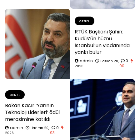
GENEL
RTÜK Başkanı Şahin:
Kudüs’ün hüznü
İstanbul’un vicdanında
yankı bulur
admin
0
Haziran 20,
90
2026
GENEL
Bakan Kacır ‘Yarının
Teknoloji Liderleri’ ödül
merasimine katıldı
admin
0
Haziran 20,
93
2026