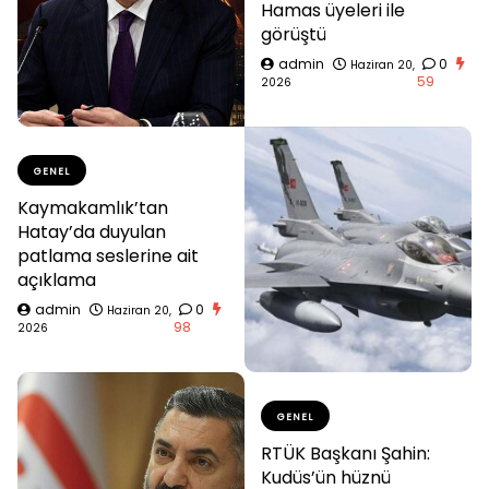
Hamas üyeleri ile
görüştü
admin
0
Haziran 20,
59
2026
GENEL
Kaymakamlık’tan
Hatay’da duyulan
patlama seslerine ait
açıklama
admin
0
Haziran 20,
98
2026
GENEL
RTÜK Başkanı Şahin:
Kudüs’ün hüznü