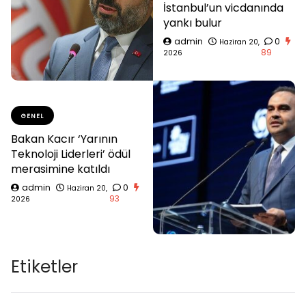
İstanbul’un vicdanında
yankı bulur
admin
0
Haziran 20,
89
2026
GENEL
Bakan Kacır ‘Yarının
Teknoloji Liderleri’ ödül
merasimine katıldı
admin
0
Haziran 20,
93
2026
Etiketler