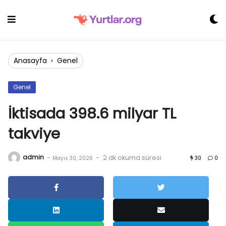
Skip
to
content
Anasayfa
›
Genel
Genel
İktisada 398.6 milyar TL
takviye
admin
-
-
2 dk okuma süresi
Mayıs 30, 2026
30
0