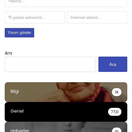
Ara
Ara
Bilgi
14
Genel
7721
Haberler
10