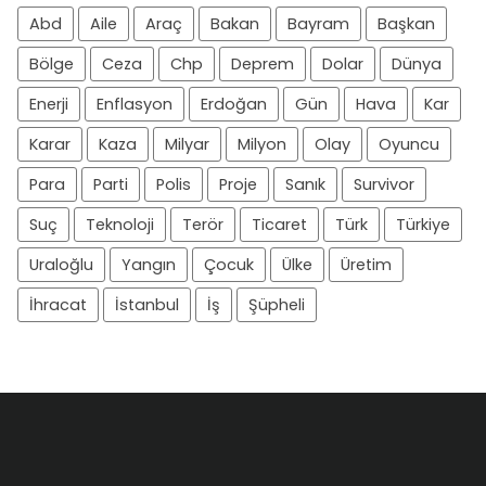
Abd
Aile
Araç
Bakan
Bayram
Başkan
Bölge
Ceza
Chp
Deprem
Dolar
Dünya
Enerji
Enflasyon
Erdoğan
Gün
Hava
Kar
Karar
Kaza
Milyar
Milyon
Olay
Oyuncu
Para
Parti
Polis
Proje
Sanık
Survivor
Suç
Teknoloji
Terör
Ticaret
Türk
Türkiye
Uraloğlu
Yangın
Çocuk
Ülke
Üretim
İhracat
İstanbul
İş
Şüpheli