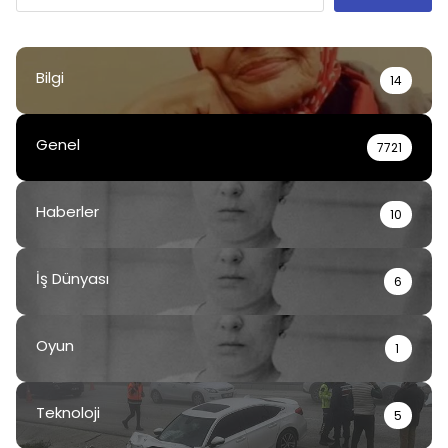
Bilgi
14
Genel
7721
Haberler
10
İş Dünyası
6
Oyun
1
Teknoloji
5