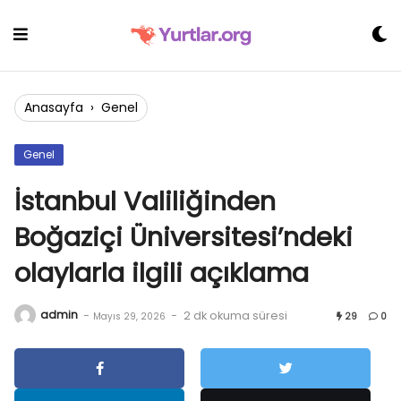
Skip
to
content
Anasayfa
›
Genel
Genel
İstanbul Valiliğinden
Boğaziçi Üniversitesi’ndeki
olaylarla ilgili açıklama
admin
-
-
2 dk okuma süresi
Mayıs 29, 2026
29
0