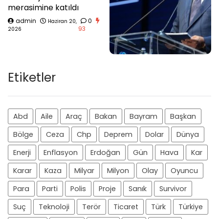
merasimine katıldı
admin
0
Haziran 20,
93
2026
Etiketler
Abd
Aile
Araç
Bakan
Bayram
Başkan
Bölge
Ceza
Chp
Deprem
Dolar
Dünya
Enerji
Enflasyon
Erdoğan
Gün
Hava
Kar
Karar
Kaza
Milyar
Milyon
Olay
Oyuncu
Para
Parti
Polis
Proje
Sanık
Survivor
Suç
Teknoloji
Terör
Ticaret
Türk
Türkiye