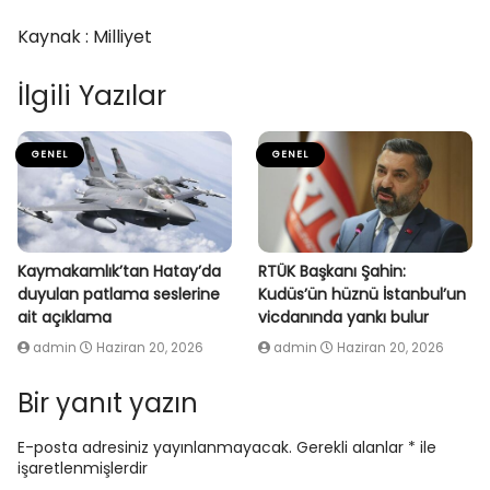
Kaynak : Milliyet
İlgili Yazılar
GENEL
GENEL
Kaymakamlık’tan Hatay’da
RTÜK Başkanı Şahin:
duyulan patlama seslerine
Kudüs’ün hüznü İstanbul’un
ait açıklama
vicdanında yankı bulur
admin
Haziran 20, 2026
admin
Haziran 20, 2026
Bir yanıt yazın
E-posta adresiniz yayınlanmayacak.
Gerekli alanlar
*
ile
işaretlenmişlerdir