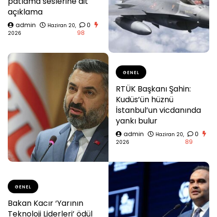
patlama seslerine ait
açıklama
admin
0
Haziran 20,
98
2026
GENEL
RTÜK Başkanı Şahin:
Kudüs’ün hüznü
İstanbul’un vicdanında
yankı bulur
admin
0
Haziran 20,
89
2026
GENEL
Bakan Kacır ‘Yarının
Teknoloji Liderleri’ ödül