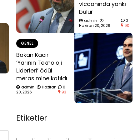
vicdanında yankı
bulur
admin
0
Haziran 20, 2026
90
GENEL
Bakan Kacır
‘Yarının Teknoloji
Liderleri’ ödül
merasimine katıldı
admin
Haziran
0
20, 2026
93
Etiketler