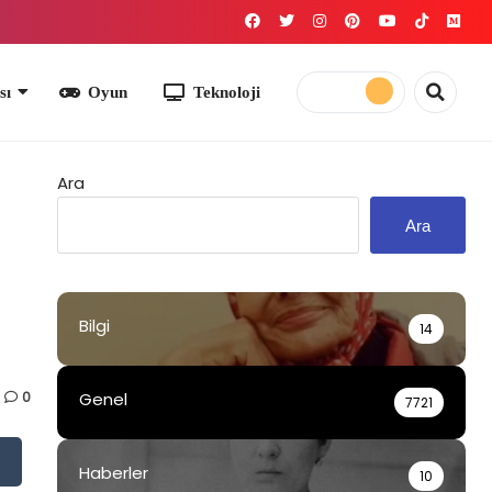
yun
Teknoloji
Ara
Ara
Bilgi
14
0
Genel
7721
Haberler
10