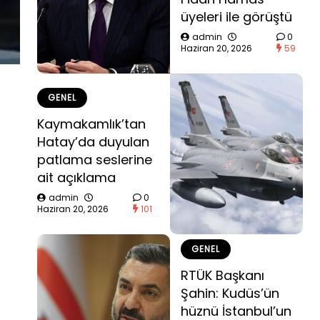
üyeleri ile görüştü
admin
0
Haziran 20, 2026
59
GENEL
Kaymakamlık’tan
Hatay’da duyulan
patlama seslerine
ait açıklama
admin
0
Haziran 20, 2026
101
GENEL
RTÜK Başkanı
Şahin: Kudüs’ün
hüznü İstanbul’un