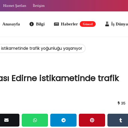
Hizmet Şartları
İletişim
ayfa
Bilgi
Haberler
İş Dünyası
O
Güncel
rne istikametinde trafik yoğunluğu yaşanıyor
rası Edirne istikametinde trafik
35