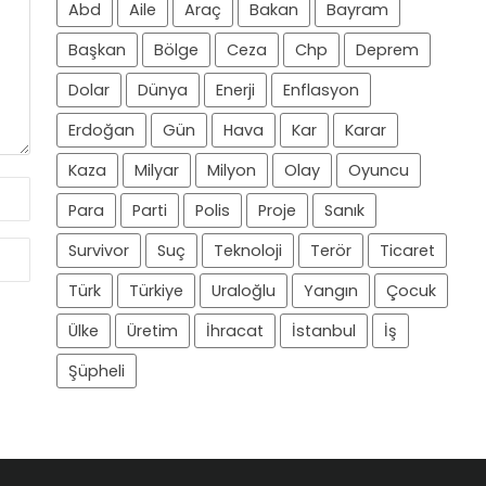
Abd
Aile
Araç
Bakan
Bayram
Başkan
Bölge
Ceza
Chp
Deprem
Dolar
Dünya
Enerji
Enflasyon
Erdoğan
Gün
Hava
Kar
Karar
Kaza
Milyar
Milyon
Olay
Oyuncu
Para
Parti
Polis
Proje
Sanık
Survivor
Suç
Teknoloji
Terör
Ticaret
Türk
Türkiye
Uraloğlu
Yangın
Çocuk
Ülke
Üretim
İhracat
İstanbul
İş
Şüpheli