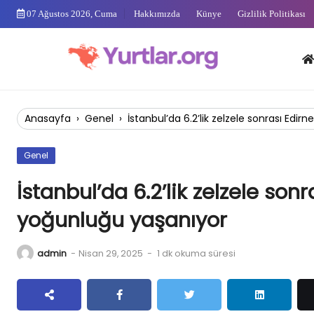
Skip
07 Ağustos 2026, Cuma
Hakkımızda
Künye
Gizlilik Politikası
to
content
Anas
Anasayfa
›
Genel
›
İstanbul’da 6.2’lik zelzele sonrası Edi
Genel
İstanbul’da 6.2’lik zelzele son
yoğunluğu yaşanıyor
admin
-
Nisan 29, 2025
-
1 dk okuma süresi