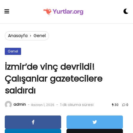
Skip
to
content
Anasayfa
›
Genel
Genel
İzmir’de vinç devrildi!
Çalışanlar gazetecilere
saldırdı
admin
-
-
1 dk okuma süresi
Haziran 1, 2026
30
0