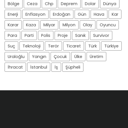
Bölge
Ceza
Chp
Deprem
Dolar
Dünya
Enerji
Enflasyon
Erdoğan
Gün
Hava
Kar
Karar
Kaza
Milyar
Milyon
Olay
Oyuncu
Para
Parti
Polis
Proje
Sanık
Survivor
Suç
Teknoloji
Terör
Ticaret
Türk
Türkiye
Uraloğlu
Yangın
Çocuk
Ülke
Üretim
İhracat
İstanbul
İş
Şüpheli