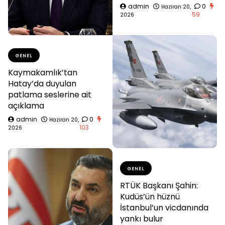
admin
0
Haziran 20,
59
2026
GENEL
Kaymakamlık’tan
Hatay’da duyulan
patlama seslerine ait
açıklama
admin
0
Haziran 20,
103
2026
GENEL
RTÜK Başkanı Şahin:
Kudüs’ün hüznü
İstanbul’un vicdanında
yankı bulur