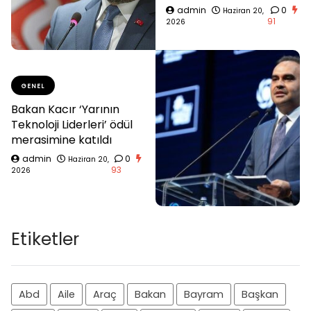
admin
0
Haziran 20,
91
2026
GENEL
Bakan Kacır ‘Yarının
Teknoloji Liderleri’ ödül
merasimine katıldı
admin
0
Haziran 20,
93
2026
Etiketler
Abd
Aile
Araç
Bakan
Bayram
Başkan