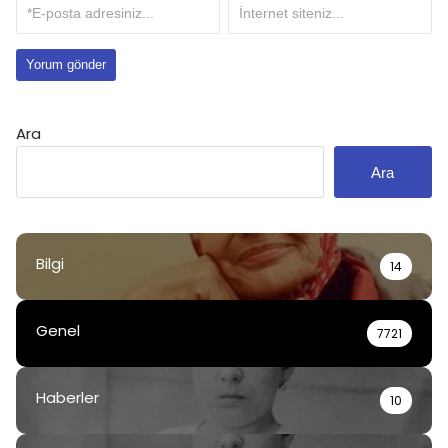
Ara
Ara
Bilgi
14
Genel
7721
Haberler
10