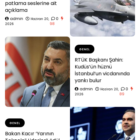
patlama seslerine ait
açıklama
admin
0
Haziran 20,
98
2026
GENEL
RTÜK Başkanı Şahin:
Kudüs’ün hüznü
İstanbul’un vicdanında
yankı bulur
admin
0
Haziran 20,
89
2026
GENEL
Bakan Kacır ‘Yarının