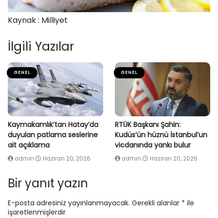
Kaynak : Milliyet
İlgili Yazılar
GENEL
GENEL
Kaymakamlık’tan Hatay’da
RTÜK Başkanı Şahin:
duyulan patlama seslerine
Kudüs’ün hüznü İstanbul’un
ait açıklama
vicdanında yankı bulur
admin
Haziran 20, 2026
admin
Haziran 20, 2026
Bir yanıt yazın
E-posta adresiniz yayınlanmayacak.
Gerekli alanlar
*
ile
işaretlenmişlerdir