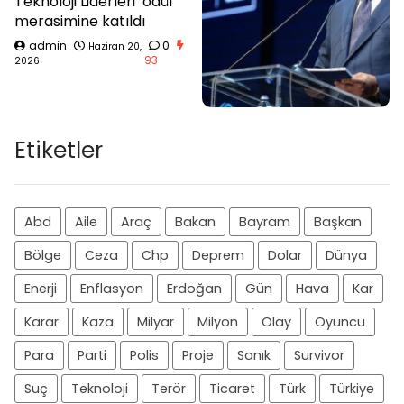
Teknoloji Liderleri’ ödül
merasimine katıldı
admin
0
Haziran 20,
93
2026
Etiketler
Abd
Aile
Araç
Bakan
Bayram
Başkan
Bölge
Ceza
Chp
Deprem
Dolar
Dünya
Enerji
Enflasyon
Erdoğan
Gün
Hava
Kar
Karar
Kaza
Milyar
Milyon
Olay
Oyuncu
Para
Parti
Polis
Proje
Sanık
Survivor
Suç
Teknoloji
Terör
Ticaret
Türk
Türkiye