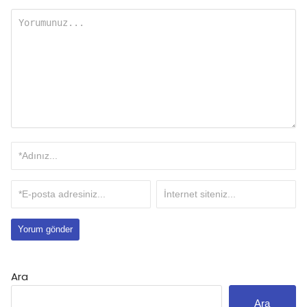
Ara
Ara