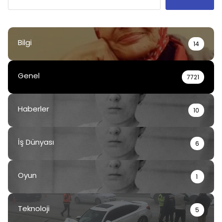
Bilgi
14
Genel
7721
Haberler
10
İş Dünyası
6
Oyun
1
Teknoloji
5