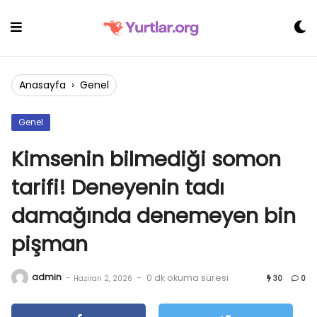
Skip
to
content
Anasayfa
›
Genel
Genel
Kimsenin bilmediği somon
tarifi! Deneyenin tadı
damağında denemeyen bin
pişman
admin
-
-
0 dk okuma süresi
Haziran 2, 2026
30
0