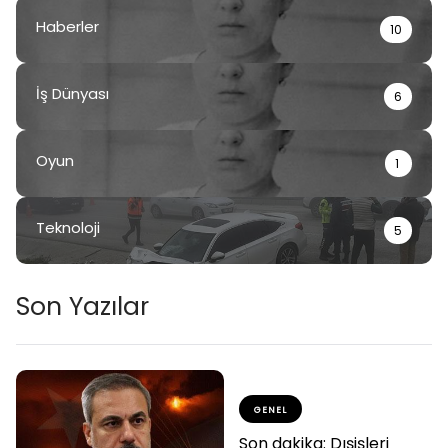
Haberler
10
İş Dünyası
6
Oyun
1
Teknoloji
5
Son Yazılar
GENEL
Son dakika: Dışişleri