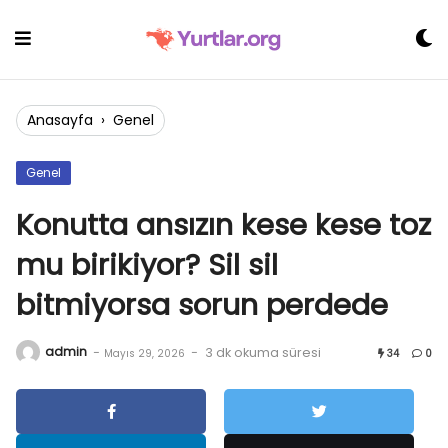
Skip
to
content
Anasayfa
›
Genel
Genel
Konutta ansızın kese kese toz
mu birikiyor? Sil sil
bitmiyorsa sorun perdede
admin
-
-
3 dk okuma süresi
Mayıs 29, 2026
34
0