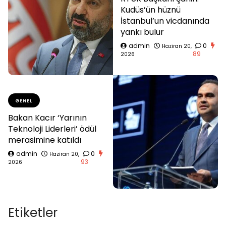
Kudüs’ün hüznü
İstanbul’un vicdanında
yankı bulur
admin
0
Haziran 20,
89
2026
GENEL
Bakan Kacır ‘Yarının
Teknoloji Liderleri’ ödül
merasimine katıldı
admin
0
Haziran 20,
93
2026
Etiketler