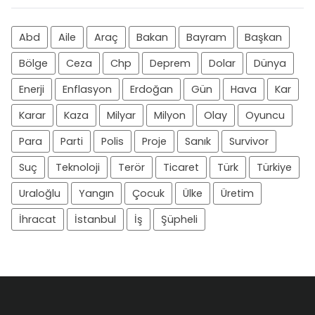
Abd
Aile
Araç
Bakan
Bayram
Başkan
Bölge
Ceza
Chp
Deprem
Dolar
Dünya
Enerji
Enflasyon
Erdoğan
Gün
Hava
Kar
Karar
Kaza
Milyar
Milyon
Olay
Oyuncu
Para
Parti
Polis
Proje
Sanık
Survivor
Suç
Teknoloji
Terör
Ticaret
Türk
Türkiye
Uraloğlu
Yangın
Çocuk
Ülke
Üretim
İhracat
İstanbul
İş
Şüpheli