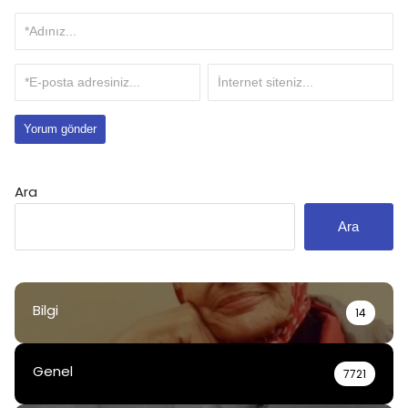
Ara
Ara
Bilgi
14
Genel
7721