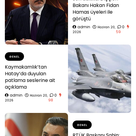
Bakanı Hakan Fidan
Hamas üyeleri ile
görüştü
admin
0
Haziran 20,
59
2026
GENEL
Kaymakamlık’tan
Hatay’da duyulan
patlama seslerine ait
açıklama
admin
0
Haziran 20,
98
2026
GENEL
RTÜK Başkanı Şahin: