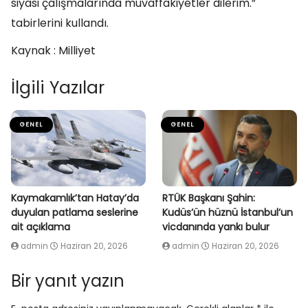
siyasi çalışmalarında muvaffakiyetler dilerim.”
tabirlerini kullandı.
Kaynak : Milliyet
İlgili Yazılar
GENEL
GENEL
Kaymakamlık’tan Hatay’da
RTÜK Başkanı Şahin:
duyulan patlama seslerine
Kudüs’ün hüznü İstanbul’un
ait açıklama
vicdanında yankı bulur
admin
Haziran 20, 2026
admin
Haziran 20, 2026
Bir yanıt yazın