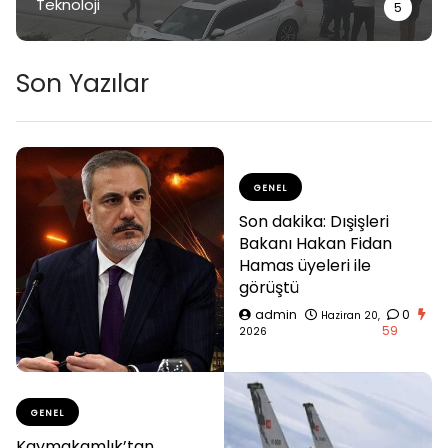
Teknoloji
5
Son Yazılar
GENEL
Son dakika: Dışişleri
Bakanı Hakan Fidan
Hamas üyeleri ile
görüştü
admin
0
Haziran 20,
59
2026
GENEL
Kaymakamlık’tan