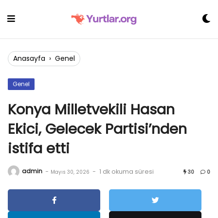
Skip
to
content
Anasayfa
›
Genel
Genel
Konya Milletvekili Hasan
Ekici, Gelecek Partisi’nden
istifa etti
admin
-
-
1 dk okuma süresi
Mayıs 30, 2026
30
0