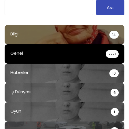
Ara
Bilgi
14
Genel
7721
Haberler
10
İş Dünyası
6
Oyun
1