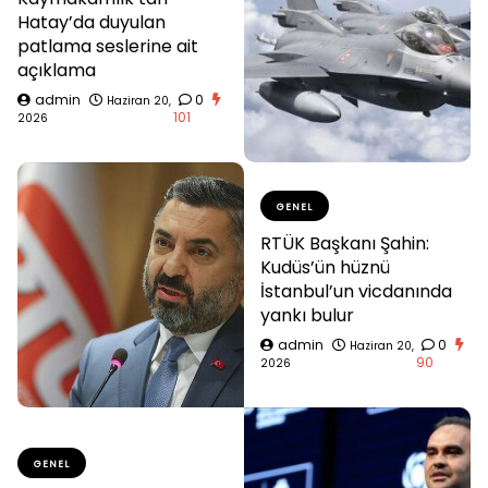
Hatay’da duyulan
patlama seslerine ait
açıklama
admin
0
Haziran 20,
101
2026
GENEL
RTÜK Başkanı Şahin:
Kudüs’ün hüznü
İstanbul’un vicdanında
yankı bulur
admin
0
Haziran 20,
90
2026
GENEL