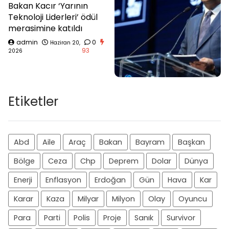
Bakan Kacır ‘Yarının
Teknoloji Liderleri’ ödül
merasimine katıldı
admin
0
Haziran 20,
93
2026
Etiketler
Abd
Aile
Araç
Bakan
Bayram
Başkan
Bölge
Ceza
Chp
Deprem
Dolar
Dünya
Enerji
Enflasyon
Erdoğan
Gün
Hava
Kar
Karar
Kaza
Milyar
Milyon
Olay
Oyuncu
Para
Parti
Polis
Proje
Sanık
Survivor