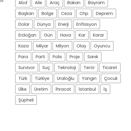
im
Abd
Aile
Araç
Bakan
Bayram
Başkan
Bölge
Ceza
Chp
Deprem
Dolar
Dünya
Enerji
Enflasyon
Erdoğan
Gün
Hava
Kar
Karar
Kaza
Milyar
Milyon
Olay
Oyuncu
Para
Parti
Polis
Proje
Sanık
Survivor
Suç
Teknoloji
Terör
Ticaret
Türk
Türkiye
Uraloğlu
Yangın
Çocuk
Ülke
Üretim
İhracat
İstanbul
İş
Şüpheli