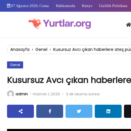
Skip
07 Ağustos 2026, Cuma
Hakkımızda
Künye
Gizlilik Politikası
to
content
Anas
Anasayfa
›
Genel
›
Kusursuz Avcı çıkan haberlere ateş püsk
Genel
Kusursuz Avcı çıkan haberlere 
admin
-
Haziran 1, 2026
-
3 dk okuma süresi