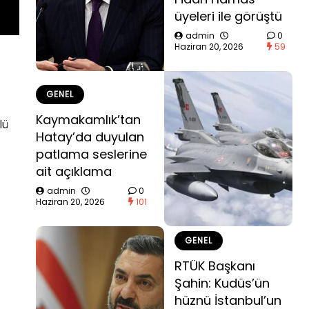
üyeleri ile görüştü
admin
0
Haziran 20, 2026
59
GENEL
Kaymakamlık’tan
lü
Hatay’da duyulan
patlama seslerine
ait açıklama
admin
0
Haziran 20, 2026
101
GENEL
RTÜK Başkanı
Şahin: Kudüs’ün
hüznü İstanbul’un