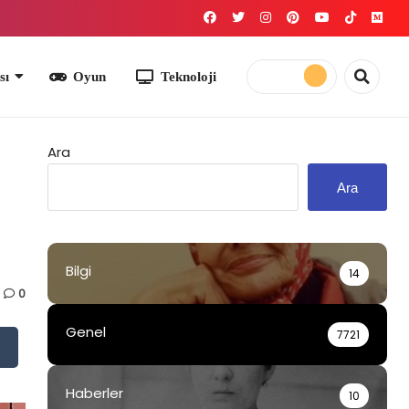
yun
Teknoloji
Ara
Ara
Bilgi
14
0
Genel
7721
Haberler
10