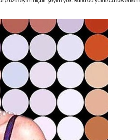
rp üzereyim hiçbir şeyim yok. Bunu da yalnızca sevenler