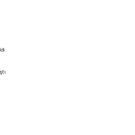
di
tı.