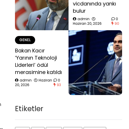
vicdanında yankı
bulur
admin
0
Haziran 20, 2026
90
GENEL
Bakan Kacır
‘Yarının Teknoloji
Liderleri’ ödül
merasimine katıldı
admin
Haziran
0
20, 2026
93
n
Etiketler