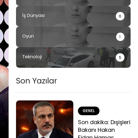
İş Dünyası
6
Oyun
1
Teknoloji
5
Son Yazılar
GENEL
Son dakika: Dışişleri
Bakanı Hakan
Fidan Hamas