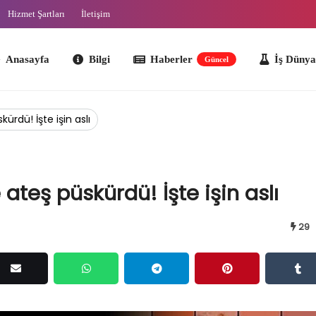
Hizmet Şartları
İletişim
ayfa
Bilgi
Haberler
İş Dünyası
O
Güncel
ürdü! İşte işin aslı
ateş püskürdü! İşte işin aslı
29