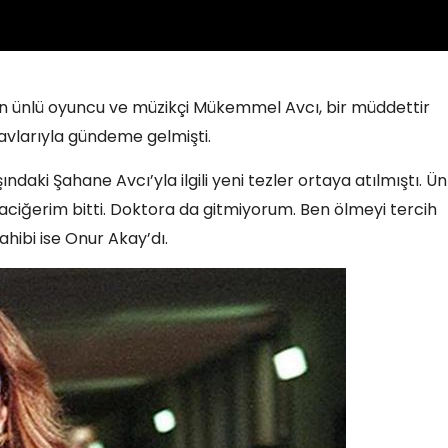
an ünlü oyuncu ve müzikçi Mükemmel Avcı, bir müddettir
avlarıyla gündeme gelmişti.
ndaki Şahane Avcı’yla ilgili yeni tezler ortaya atılmıştı. Ün
ciğerim bitti. Doktora da gitmiyorum. Ben ölmeyi tercih
ahibi ise Onur Akay’dı.