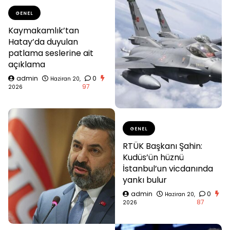
GENEL
Kaymakamlık’tan
Hatay’da duyulan
patlama seslerine ait
açıklama
admin
0
Haziran 20,
97
2026
GENEL
RTÜK Başkanı Şahin:
Kudüs’ün hüznü
İstanbul’un vicdanında
yankı bulur
admin
0
Haziran 20,
87
2026