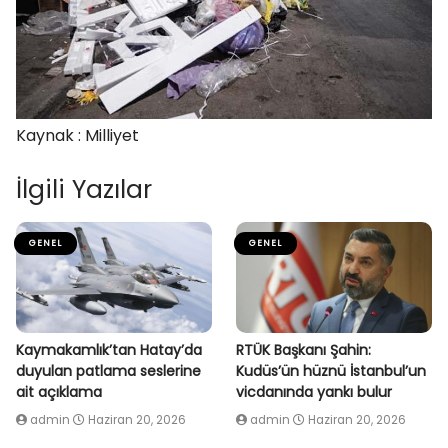
Kaynak : Milliyet
İlgili Yazılar
GENEL
GENEL
Kaymakamlık’tan Hatay’da
RTÜK Başkanı Şahin:
duyulan patlama seslerine
Kudüs’ün hüznü İstanbul’un
ait açıklama
vicdanında yankı bulur
admin
Haziran 20, 2026
admin
Haziran 20, 2026