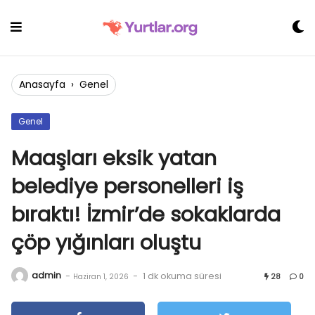
Skip
to
content
Anasayfa
›
Genel
Genel
Maaşları eksik yatan
belediye personelleri iş
bıraktı! İzmir’de sokaklarda
çöp yığınları oluştu
admin
-
-
1 dk okuma süresi
Haziran 1, 2026
28
0