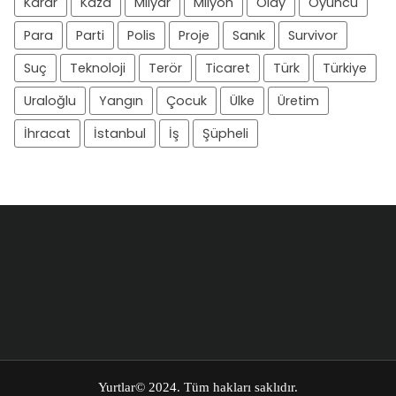
Karar
Kaza
Milyar
Milyon
Olay
Oyuncu
Para
Parti
Polis
Proje
Sanık
Survivor
Suç
Teknoloji
Terör
Ticaret
Türk
Türkiye
Uraloğlu
Yangın
Çocuk
Ülke
Üretim
İhracat
İstanbul
İş
Şüpheli
Yurtlar
© 2024. Tüm hakları saklıdır.