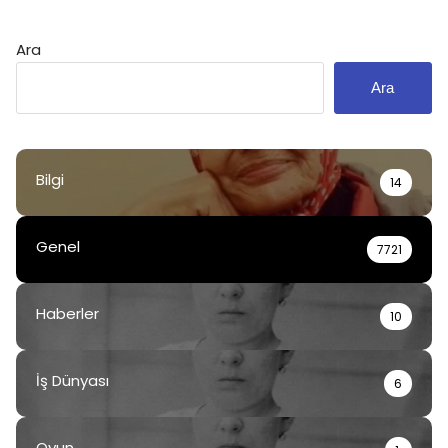
Ara
Ara
Bilgi
14
Genel
7721
Haberler
10
İş Dünyası
6
Oyun