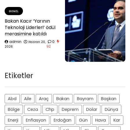
GENEL
Bakan Kacır ‘Yarının
Teknoloji Liderleri’ ödül
merasimine katıldı
admin
0
Haziran 20,
92
2026
Etiketler
Abd
Aile
Araç
Bakan
Bayram
Başkan
Bölge
Ceza
Chp
Deprem
Dolar
Dünya
Enerji
Enflasyon
Erdoğan
Gün
Hava
Kar