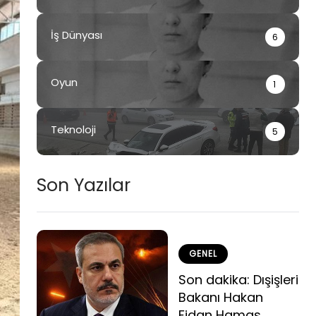
İş Dünyası
6
Oyun
1
Teknoloji
5
Son Yazılar
GENEL
Son dakika: Dışişleri
Bakanı Hakan
Fidan Hamas