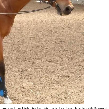
nın en hoş hislerinden biriymiş bu. İçimdeki küçük Şevval’