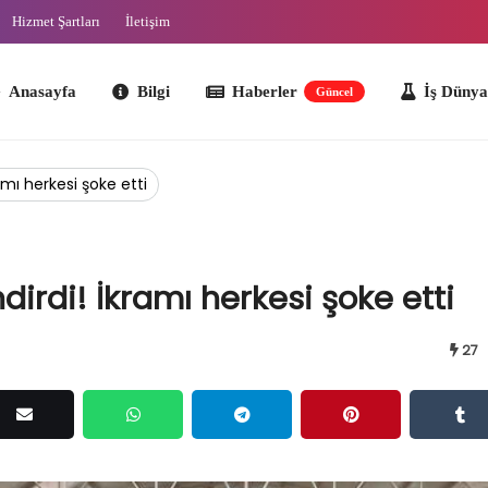
Hizmet Şartları
İletişim
ayfa
Bilgi
Haberler
İş Dünyası
O
Güncel
amı herkesi şoke etti
dirdi! İkramı herkesi şoke etti
27