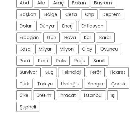
Abd
Aile
Araç
Bakan
Bayram
Başkan
Bölge
Ceza
Chp
Deprem
Dolar
Dünya
Enerji
Enflasyon
Erdoğan
Gün
Hava
Kar
Karar
Kaza
Milyar
Milyon
Olay
Oyuncu
Para
Parti
Polis
Proje
Sanık
Survivor
Suç
Teknoloji
Terör
Ticaret
Türk
Türkiye
Uraloğlu
Yangın
Çocuk
Ülke
Üretim
İhracat
İstanbul
İş
Şüpheli