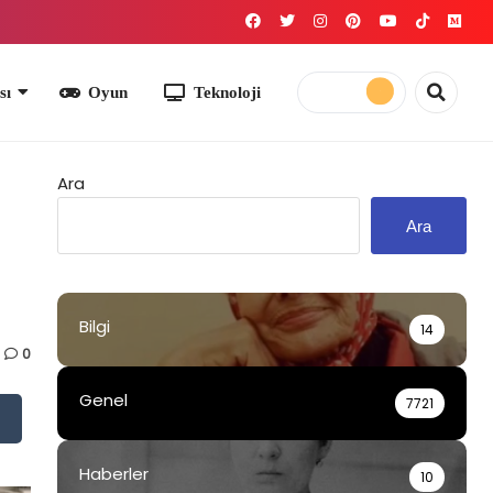
yun
Teknoloji
Ara
Ara
Bilgi
14
0
Genel
7721
Haberler
10