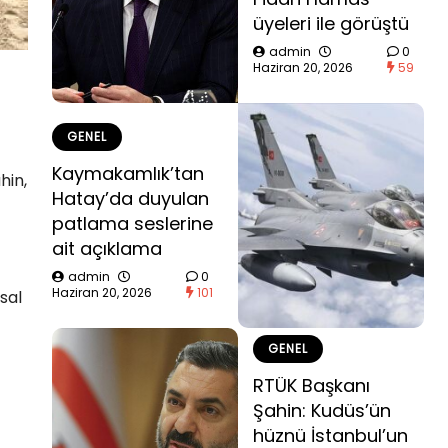
üyeleri ile görüştü
admin
0
Haziran 20, 2026
59
GENEL
Kaymakamlık’tan
hin,
Hatay’da duyulan
patlama seslerine
ait açıklama
admin
0
Haziran 20, 2026
101
sal
GENEL
RTÜK Başkanı
Şahin: Kudüs’ün
hüznü İstanbul’un