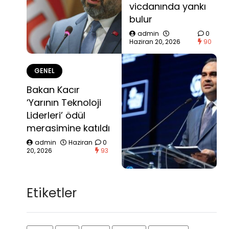
vicdanında yankı
bulur
admin
0
Haziran 20, 2026
90
GENEL
Bakan Kacır
‘Yarının Teknoloji
Liderleri’ ödül
merasimine katıldı
admin
Haziran
0
20, 2026
93
Etiketler