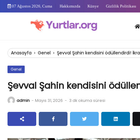
Skip
07 Ağustos 2026, Cuma
Hakkımızda
Künye
Gizlilik Politikası
to
content
Anas
Anasayfa
›
Genel
›
Şevval Şahin kendisini ödüllendirdi! İkr
Genel
Şevval Şahin kendisini ödüllen
admin
-
Mayıs 31, 2026
-
3 dk okuma süresi