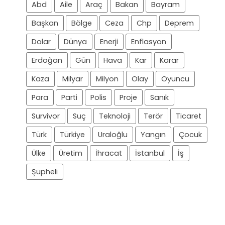
Abd
Aile
Araç
Bakan
Bayram
Başkan
Bölge
Ceza
Chp
Deprem
Dolar
Dünya
Enerji
Enflasyon
Erdoğan
Gün
Hava
Kar
Karar
Kaza
Milyar
Milyon
Olay
Oyuncu
Para
Parti
Polis
Proje
Sanık
Survivor
Suç
Teknoloji
Terör
Ticaret
Türk
Türkiye
Uraloğlu
Yangın
Çocuk
Ülke
Üretim
İhracat
İstanbul
İş
Şüpheli