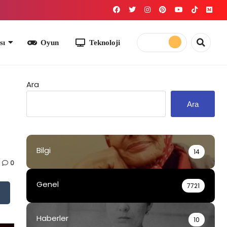
yun
Teknoloji
Ara
Ara
Bilgi
14
0
Genel
7721
Haberler
10