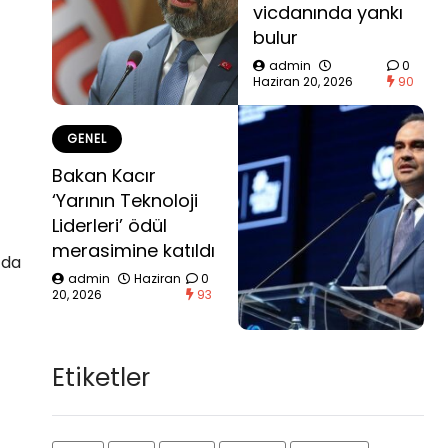
vicdanında yankı
bulur
admin
0
Haziran 20, 2026
90
GENEL
Bakan Kacır
‘Yarının Teknoloji
Liderleri’ ödül
merasimine katıldı
’da
admin
Haziran
0
20, 2026
93
Etiketler