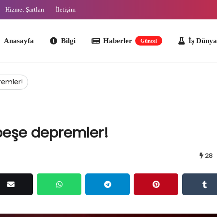
Hizmet Şartları
İletişim
ayfa
Bilgi
Haberler
İş Dünyası
O
Güncel
remler!
peşe depremler!
28