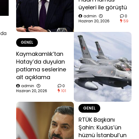
üyeleri ile görüştü
admin
0
Haziran 20, 2026
59
’da
GENEL
Kaymakamlık’tan
Hatay’da duyulan
patlama seslerine
ait açıklama
admin
0
Haziran 20, 2026
101
GENEL
RTÜK Başkanı
Şahin: Kudüs’ün
hüznü İstanbul’un