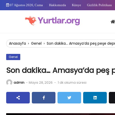
Skip
07 Ağustos 2026, Cuma
Hakkımızda
Künye
Gizlilik Politikası
to
content
Anas
Anasayfa
›
Genel
›
Son dakika… Amasya’da peş peşe dep
Genel
Son dakika… Amasya’da peş 
admin
-
Mayıs 28, 2026
-
1 dk okuma süresi