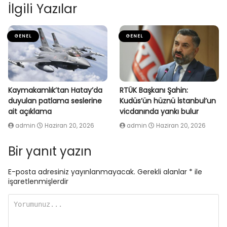
İlgili Yazılar
GENEL
GENEL
Kaymakamlık’tan Hatay’da
RTÜK Başkanı Şahin:
duyulan patlama seslerine
Kudüs’ün hüznü İstanbul’un
ait açıklama
vicdanında yankı bulur
admin
Haziran 20, 2026
admin
Haziran 20, 2026
Bir yanıt yazın
E-posta adresiniz yayınlanmayacak.
Gerekli alanlar
*
ile
işaretlenmişlerdir