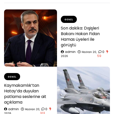
GENEL
Son dakika: Dışişleri
Bakanı Hakan Fidan
Hamas üyeleri ile
görüştü
admin
0
Haziran 20,
59
2026
GENEL
Kaymakamlık’tan
Hatay’da duyulan
patlama seslerine ait
açıklama
admin
0
Haziran 20,
103
2026