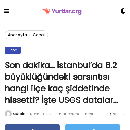
Skip
to
content
Anasayfa
›
Genel
Genel
Son dakika… İstanbul’da 6.2
büyüklüğündeki sarsıntısı
hangi ilçe kaç şiddetinde
hissetti? İşte USGS datalar…
admin
-
-
6 dk okuma süresi
Nisan 30, 2025
70
0