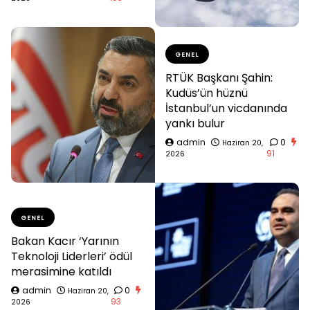
GENEL
RTÜK Başkanı Şahin:
Kudüs’ün hüznü
İstanbul’un vicdanında
yankı bulur
admin
0
Haziran 20,
91
2026
GENEL
Bakan Kacır ‘Yarının
Teknoloji Liderleri’ ödül
merasimine katıldı
admin
0
Haziran 20,
93
2026