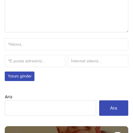
Ara
Ara