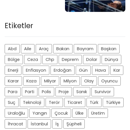
Etiketler
Abd
Aile
Araç
Bakan
Bayram
Başkan
Bölge
Ceza
Chp
Deprem
Dolar
Dünya
Enerji
Enflasyon
Erdoğan
Gün
Hava
Kar
Karar
Kaza
Milyar
Milyon
Olay
Oyuncu
Para
Parti
Polis
Proje
Sanık
Survivor
Suç
Teknoloji
Terör
Ticaret
Türk
Türkiye
Uraloğlu
Yangın
Çocuk
Ülke
Üretim
İhracat
İstanbul
İş
Şüpheli