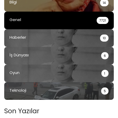
Bilgi
14
Genel
7721
Haberler
10
İş Dünyası
6
Oyun
1
Teknoloji
5
Son Yazılar