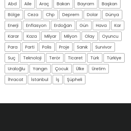
Abd
Aile
Araç
Bakan
Bayram
Başkan
Bölge
Ceza
Chp
Deprem
Dolar
Dünya
Enerji
Enflasyon
Erdoğan
Gün
Hava
Kar
Karar
Kaza
Milyar
Milyon
Olay
Oyuncu
Para
Parti
Polis
Proje
Sanık
Survivor
Suç
Teknoloji
Terör
Ticaret
Türk
Türkiye
Uraloğlu
Yangın
Çocuk
Ülke
Üretim
İhracat
İstanbul
İş
Şüpheli