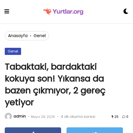
Skip
to
content
Anasayfa
›
Genel
Genel
Tabaktaki, bardaktaki
kokuya son! Yıkansa da
bazen çıkmıyor, 2 gereç
yetiyor
admin
-
-
4 dk okuma süresi
Mayıs 28, 2026
25
0