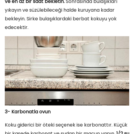
ve en az bir saat bekletin.
Sonrasında bulaşıkları
yıkayın ve süzülebileceği halde kuruyana kadar
bekleyin. Sirke bulaşıklardaki berbat kokuyu yok
edecektir.
3- Karbonatla ovun
Koku giderici bir öteki seçenek ise karbonattır. Küçük
bir kasede karbonat ve sudan bir macun yapın.
1/2 su