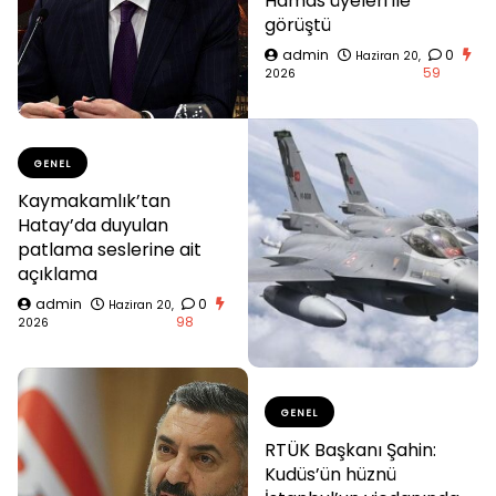
Hamas üyeleri ile
görüştü
admin
0
Haziran 20,
59
2026
GENEL
Kaymakamlık’tan
Hatay’da duyulan
patlama seslerine ait
açıklama
admin
0
Haziran 20,
98
2026
GENEL
RTÜK Başkanı Şahin:
Kudüs’ün hüznü