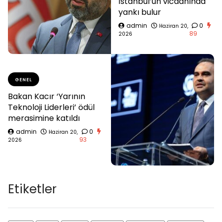
İstanbul’un vicdanında
yankı bulur
admin
0
Haziran 20,
89
2026
GENEL
Bakan Kacır ‘Yarının
Teknoloji Liderleri’ ödül
merasimine katıldı
admin
0
Haziran 20,
93
2026
Etiketler