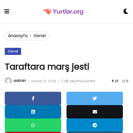
Skip
to
content
Anasayfa
›
Genel
Genel
Taraftara marş jesti
admin
-
-
1 dk okuma süresi
Haziran 13, 2026
23
0