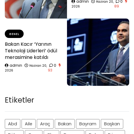
admin
0
Haziran 20,
89
2026
GENEL
Bakan Kacır ‘Yarının
Teknoloji Liderleri’ ödül
merasimine katıldı
admin
0
Haziran 20,
93
2026
Etiketler
Abd
Aile
Araç
Bakan
Bayram
Başkan