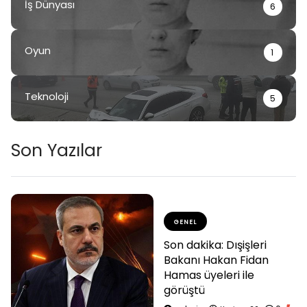
İş Dünyası
6
Oyun
1
Teknoloji
5
Son Yazılar
GENEL
Son dakika: Dışişleri
Bakanı Hakan Fidan
Hamas üyeleri ile
görüştü