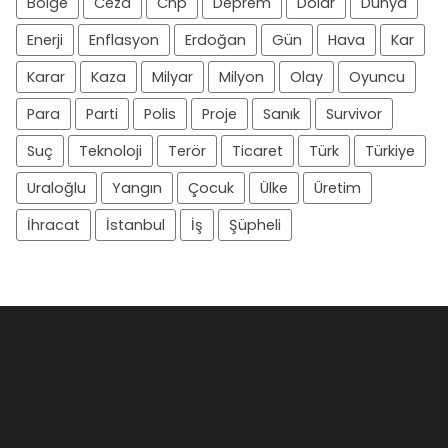
Bölge
Ceza
Chp
Deprem
Dolar
Dünya
Enerji
Enflasyon
Erdoğan
Gün
Hava
Kar
Karar
Kaza
Milyar
Milyon
Olay
Oyuncu
Para
Parti
Polis
Proje
Sanık
Survivor
Suç
Teknoloji
Terör
Ticaret
Türk
Türkiye
Uraloğlu
Yangın
Çocuk
Ülke
Üretim
İhracat
İstanbul
İş
Şüpheli