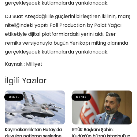
gerçekleşecek kutlamalarda yankılanacak.
DJ Suat Ateşdağlı ile güçlerini birleştiren ikilinin, marş
niteliğindeki yapıtı Poll Production by Polat Yağcı
etiketiyle dijital platformlardaki yerini aldı. Eser
remiks versiyonuyla bugün Yenikapı miting alanında
gerçekleşecek kutlamalarda yankılanacak.
Kaynak : Milliyet
İlgili Yazılar
GENEL
GENEL
Kaymakamlık’tan Hatay’da
RTÜK Başkanı Şahin:
duyulan patlama seslerine
Kudüs’ün hüznü İstanbul’un