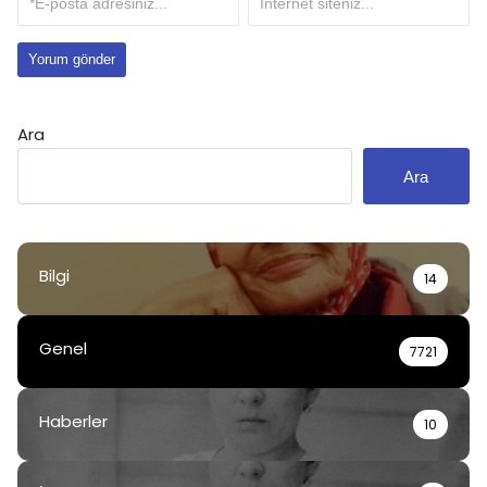
Ara
Ara
Bilgi
14
Genel
7721
Haberler
10