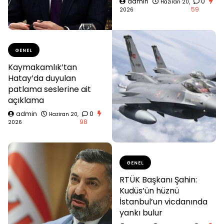
admin
0
Haziran 20,
59
2026
GENEL
Kaymakamlık’tan
Hatay’da duyulan
patlama seslerine ait
açıklama
admin
0
Haziran 20,
98
2026
GENEL
RTÜK Başkanı Şahin:
Kudüs’ün hüznü
İstanbul’un vicdanında
yankı bulur