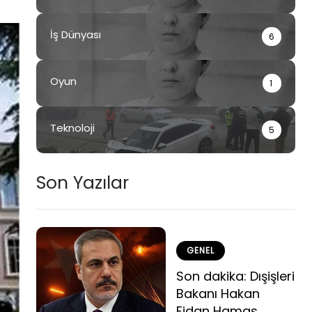
İş Dünyası
6
Oyun
1
Teknoloji
5
Son Yazılar
GENEL
Son dakika: Dışişleri
Bakanı Hakan
Fidan Hamas