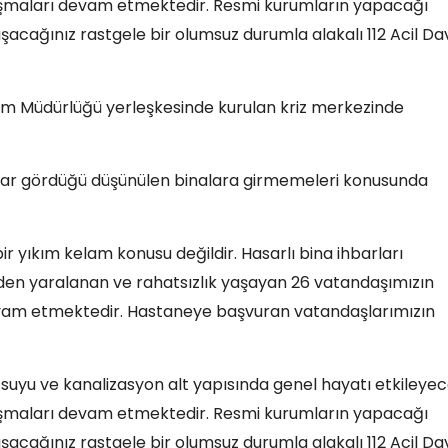
çalışmaları devam etmektedir. Resmi kurumların yapacağı
laşacağınız rastgele bir olumsuz durumla alakalı 112 Acil Da
urum Müdürlüğü yerleşkesinde kurulan kriz merkezinde
sar gördüğü düşünülen binalara girmemeleri konusunda
r yıkım kelam konusu değildir. Hasarlı bina ihbarları
inden yaralanan ve rahatsızlık yaşayan 26 vatandaşımızın
evam etmektedir. Hastaneye başvuran vatandaşlarımızın
e suyu ve kanalizasyon alt yapısında genel hayatı etkileye
çalışmaları devam etmektedir. Resmi kurumların yapacağı
laşacağınız rastgele bir olumsuz durumla alakalı 112 Acil Da