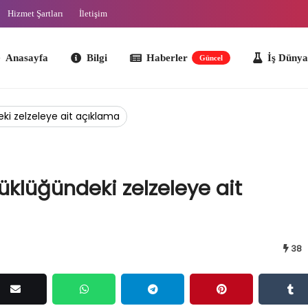
Hizmet Şartları
İletişim
ayfa
Bilgi
Haberler
İş Dünyası
O
Güncel
eki zelzeleye ait açıklama
üklüğündeki zelzeleye ait
38