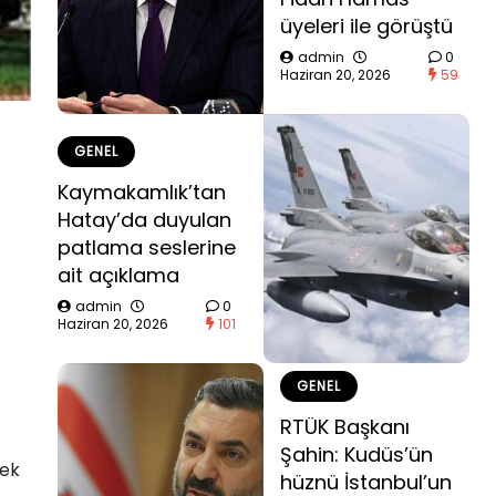
üyeleri ile görüştü
admin
0
Haziran 20, 2026
59
GENEL
Kaymakamlık’tan
Hatay’da duyulan
patlama seslerine
ait açıklama
admin
0
Haziran 20, 2026
101
GENEL
RTÜK Başkanı
Şahin: Kudüs’ün
cek
hüznü İstanbul’un