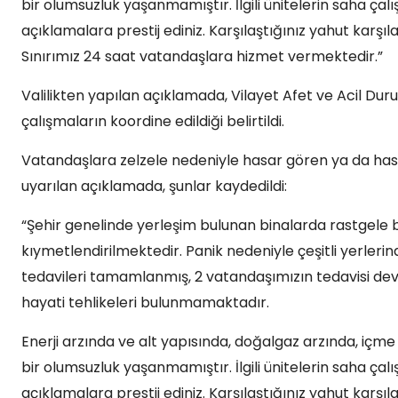
bir olumsuzluk yaşanmamıştır. İlgili ünitelerin saha 
açıklamalara prestij ediniz. Karşılaştığınız yahut karşı
Sınırımız 24 saat vatandaşlara hizmet vermektedir.”
Valilikten yapılan açıklamada, Vilayet Afet ve Acil D
çalışmaların koordine edildiği belirtildi.
Vatandaşlara zelzele nedeniyle hasar gören ya da ha
uyarılan açıklamada, şunlar kaydedildi:
“Şehir genelinde yerleşim bulunan binalarda rastgele bi
kıymetlendirilmektedir. Panik nedeniyle çeşitli yerler
tedavileri tamamlanmış, 2 vatandaşımızın tedavisi d
hayati tehlikeleri bulunmamaktadır.
Enerji arzında ve alt yapısında, doğalgaz arzında, içm
bir olumsuzluk yaşanmamıştır. İlgili ünitelerin saha 
açıklamalara prestij ediniz. Karşılaştığınız yahut karşı