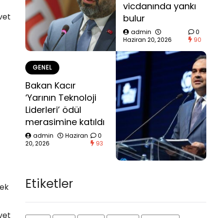
vicdanında yankı
vet
bulur
admin
0
Haziran 20, 2026
90
GENEL
Bakan Kacır
‘Yarının Teknoloji
Liderleri’ ödül
merasimine katıldı
admin
Haziran
0
20, 2026
93
Etiketler
cek
vet