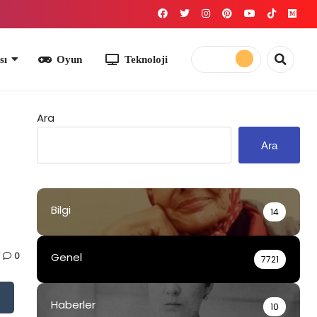
yun
Teknoloji
Ara
Ara
Bilgi
14
0
Genel
7721
Haberler
10