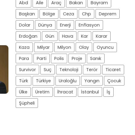
Abd
Aile
Araç
Bakan
Bayram
Başkan
Bölge
Ceza
Chp
Deprem
Dolar
Dünya
Enerji
Enflasyon
Erdoğan
Gün
Hava
Kar
Karar
Kaza
Milyar
Milyon
Olay
Oyuncu
Para
Parti
Polis
Proje
Sanık
Survivor
Suç
Teknoloji
Terör
Ticaret
Türk
Türkiye
Uraloğlu
Yangın
Çocuk
Ülke
Üretim
İhracat
İstanbul
İş
Şüpheli