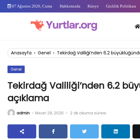
Skip
07 Ağustos 2026, Cuma
Hakkımızda
Künye
Gizlilik Politikası
to
content
Anas
Anasayfa
›
Genel
›
Tekirdağ Valiliği’nden 6.2 büyüklüğünd
Genel
Tekirdağ Valiliği’nden 6.2 büy
açıklama
admin
-
Nisan 29, 2025
-
2 dk okuma süresi