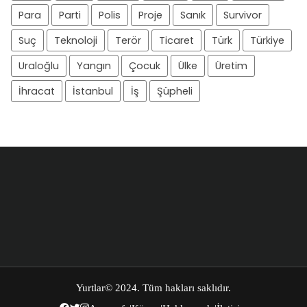
Para
Parti
Polis
Proje
Sanık
Survivor
Suç
Teknoloji
Terör
Ticaret
Türk
Türkiye
Uraloğlu
Yangın
Çocuk
Ülke
Üretim
İhracat
İstanbul
İş
Şüpheli
Yurtlar
© 2024. Tüm hakları saklıdır.