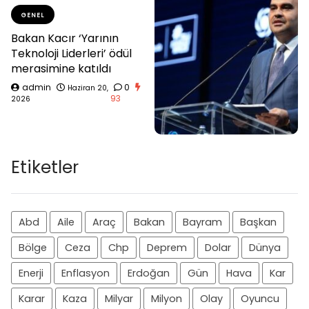
GENEL
Bakan Kacır ‘Yarının
Teknoloji Liderleri’ ödül
merasimine katıldı
admin
0
Haziran 20,
93
2026
Etiketler
Abd
Aile
Araç
Bakan
Bayram
Başkan
Bölge
Ceza
Chp
Deprem
Dolar
Dünya
Enerji
Enflasyon
Erdoğan
Gün
Hava
Kar
Karar
Kaza
Milyar
Milyon
Olay
Oyuncu