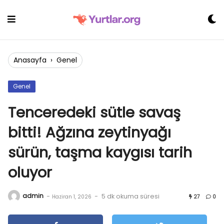
Skip
to
content
Anasayfa
›
Genel
Genel
Tenceredeki sütle savaş
bitti! Ağzına zeytinyağı
sürün, taşma kaygısı tarih
oluyor
admin
-
-
5 dk okuma süresi
Haziran 1, 2026
27
0