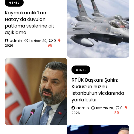
GENEL
Kaymakamlık’tan
Hatay’da duyulan
patlama seslerine ait
açıklama
admin
0
Haziran 20,
98
2026
GENEL
RTÜK Başkanı Şahin:
Kudüs’ün hüznü
İstanbul’un vicdanında
yankı bulur
admin
0
Haziran 20,
89
2026