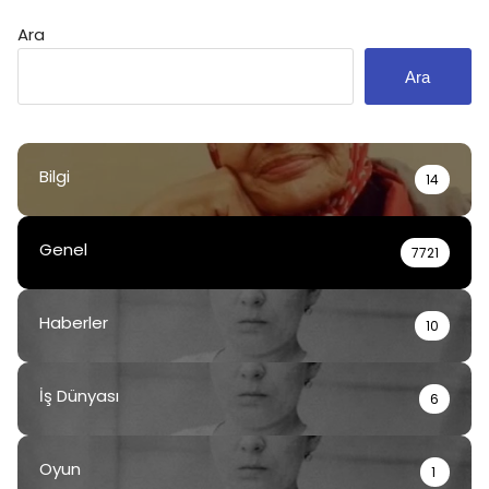
Ara
Ara
Bilgi
14
Genel
7721
Haberler
10
İş Dünyası
6
Oyun
1