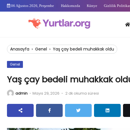
Skip
06 Ağustos 2026, Perşembe
Hakkımızda
Künye
Gizlilik Politika
to
content
Anas
Anasayfa
›
Genel
›
Yaş çay bedeli muhakkak oldu
Genel
Yaş çay bedeli muhakkak old
admin
-
Mayıs 29, 2026
-
2 dk okuma süresi