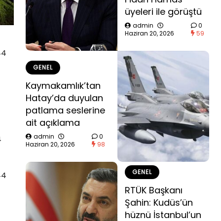
üyeleri ile görüştü
admin
0
Haziran 20, 2026
59
44
GENEL
Kaymakamlık’tan
Hatay’da duyulan
patlama seslerine
ait açıklama
admin
0
4
Haziran 20, 2026
98
GENEL
44
RTÜK Başkanı
Şahin: Kudüs’ün
hüznü İstanbul’un