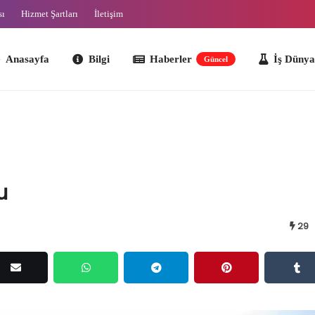
sı
Hizmet Şartları
İletişim
ayfa
Bilgi
Haberler
İş Dünyası
O
Güncel
u
29