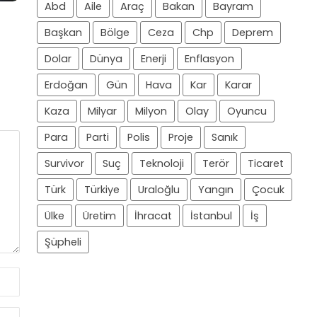
Abd
Aile
Araç
Bakan
Bayram
Başkan
Bölge
Ceza
Chp
Deprem
Dolar
Dünya
Enerji
Enflasyon
Erdoğan
Gün
Hava
Kar
Karar
Kaza
Milyar
Milyon
Olay
Oyuncu
Para
Parti
Polis
Proje
Sanık
Survivor
Suç
Teknoloji
Terör
Ticaret
Türk
Türkiye
Uraloğlu
Yangın
Çocuk
Ülke
Üretim
İhracat
İstanbul
İş
Şüpheli