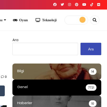
yun
Teknoloji
Ara
Ara
Bilgi
14
0
Genel
7721
Haberler
10