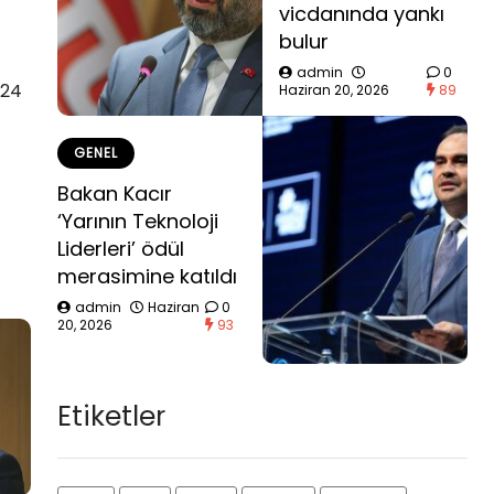
vicdanında yankı
bulur
admin
0
024
Haziran 20, 2026
89
GENEL
Bakan Kacır
‘Yarının Teknoloji
Liderleri’ ödül
merasimine katıldı
admin
Haziran
0
20, 2026
93
Etiketler