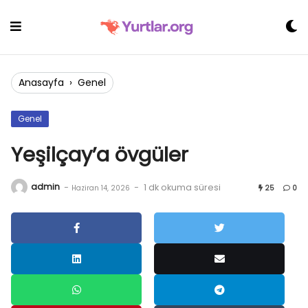
Skip
to
content
Anasayfa
›
Genel
Genel
Yeşilçay’a övgüler
admin
-
-
1 dk okuma süresi
Haziran 14, 2026
25
0