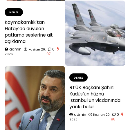
GENEL
Kaymakamlık’tan
Hatay’da duyulan
patlama seslerine ait
açıklama
admin
0
Haziran 20,
97
2026
GENEL
RTÜK Başkanı Şahin:
Kudüs’ün hüznü
İstanbul’un vicdanında
yankı bulur
admin
0
Haziran 20,
88
2026