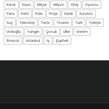
Karar
Kaza
Milyar
Milyon
Olay
Oyuncu
Para
Parti
Polis
Proje
Sanık
Survivor
Suç
Teknoloji
Terör
Ticaret
Türk
Türkiye
Uraloğlu
Yangın
Çocuk
Ülke
Üretim
İhracat
İstanbul
İş
Şüpheli