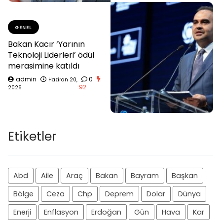
GENEL
Bakan Kacır ‘Yarının
Teknoloji Liderleri’ ödül
merasimine katıldı
admin
0
Haziran 20,
92
2026
Etiketler
Abd
Aile
Araç
Bakan
Bayram
Başkan
Bölge
Ceza
Chp
Deprem
Dolar
Dünya
Enerji
Enflasyon
Erdoğan
Gün
Hava
Kar