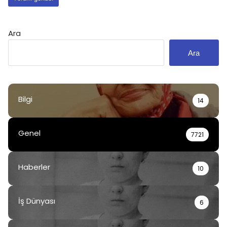
Ara
Ara
Bilgi
14
Genel
7721
Haberler
10
İş Dünyası
6