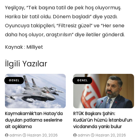
Yeşilçay, “Tek başına tatil de pek hoş oluyormuş.
Harika bir tatil oldu. Dönem başladı” diye yazdı.
Oyuncuya takipçileri, “Filtresiz güzel” ve “Her sene
daha hoş oluyor, araştırılsın” diye iletiler gönderdi.
Kaynak : Milliyet
İlgili Yazılar
GENEL
GENEL
Kaymakamlık’tan Hatay’da
RTÜK Başkanı Şahin:
duyulan patlama seslerine
Kudüs’ün hüznü İstanbul’un
ait açıklama
vicdanında yankı bulur
admin
Haziran 20, 2026
admin
Haziran 20, 2026