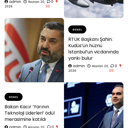
admin
0
Haziran 20,
98
2026
GENEL
RTÜK Başkanı Şahin:
Kudüs’ün hüznü
İstanbul’un vicdanında
yankı bulur
admin
0
Haziran 20,
89
2026
GENEL
Bakan Kacır ‘Yarının
Teknoloji Liderleri’ ödül
merasimine katıldı
admin
0
Haziran 20,