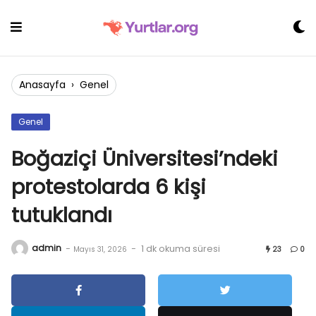
Skip
to
content
Anasayfa
›
Genel
Genel
Boğaziçi Üniversitesi’ndeki
protestolarda 6 kişi
tutuklandı
admin
-
-
1 dk okuma süresi
Mayıs 31, 2026
23
0