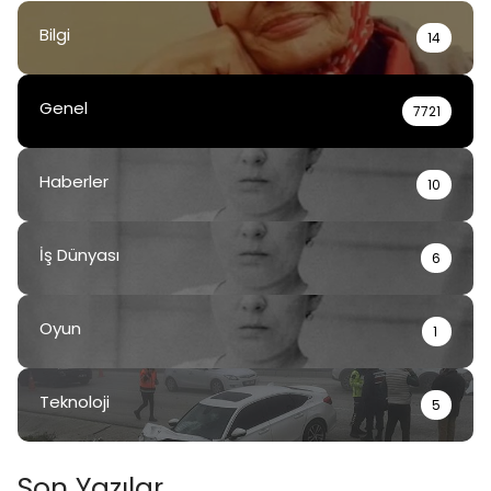
Bilgi
14
Genel
7721
Haberler
10
İş Dünyası
6
Oyun
1
Teknoloji
5
Son Yazılar