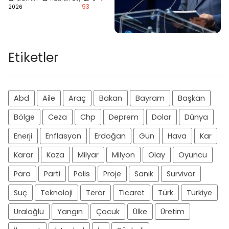
93
2026
Etiketler
Abd
Aile
Araç
Bakan
Bayram
Başkan
Bölge
Ceza
Chp
Deprem
Dolar
Dünya
Enerji
Enflasyon
Erdoğan
Gün
Hava
Kar
Karar
Kaza
Milyar
Milyon
Olay
Oyuncu
Para
Parti
Polis
Proje
Sanık
Survivor
Suç
Teknoloji
Terör
Ticaret
Türk
Türkiye
Uraloğlu
Yangın
Çocuk
Ülke
Üretim