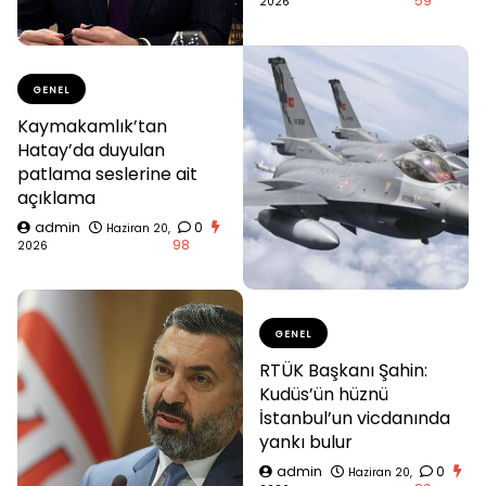
59
2026
GENEL
Kaymakamlık’tan
Hatay’da duyulan
patlama seslerine ait
açıklama
admin
0
Haziran 20,
98
2026
GENEL
RTÜK Başkanı Şahin:
Kudüs’ün hüznü
İstanbul’un vicdanında
yankı bulur
admin
0
Haziran 20,