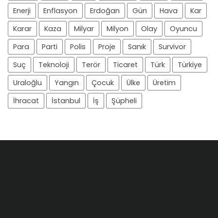
Enerji
Enflasyon
Erdoğan
Gün
Hava
Kar
Karar
Kaza
Milyar
Milyon
Olay
Oyuncu
Para
Parti
Polis
Proje
Sanık
Survivor
Suç
Teknoloji
Terör
Ticaret
Türk
Türkiye
Uraloğlu
Yangın
Çocuk
Ülke
Üretim
İhracat
İstanbul
İş
Şüpheli