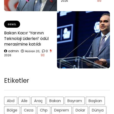
89
2026
GENEL
Bakan Kacır ‘Yarının
Teknoloji Liderleri’ ödül
merasimine katıldı
admin
0
Haziran 20,
93
2026
Etiketler
Abd
Aile
Araç
Bakan
Bayram
Başkan
Bölge
Ceza
Chp
Deprem
Dolar
Dünya