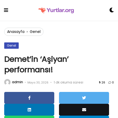
Skip
to
content
Anasayfa
›
Genel
Genel
Demet’in ‘Aşiyan’
performansı!
admin
-
-
1 dk okuma süresi
Mayıs 30, 2026
26
0