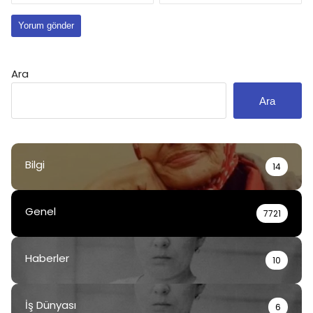
Ara
Ara
Bilgi
14
Genel
7721
Haberler
10
İş Dünyası
6